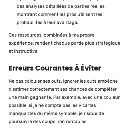
des analyses détaillées de parties réelles,
montrant comment les pros utilisent les
probabilités à leur avantage.
Ces ressources, combinées à ma propre
expérience, rendent chaque partie plus stratégique
et instructive.
Erreurs Courantes À Éviter
Ne pas calculer ses outs. Ignorer les outs empêche
d’estimer correctement ses chances de compléter
une main gagnante. Par exemple, avec une couleur
possible, si je ne compte pas les 9 cartes
manquantes du même symbole, je risque de
poursuivre des coups non rentables.