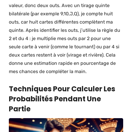
valeur, donc deux outs. Avec un tirage quinte
bilatérale (par exemple 9,10,J,Q), je compte huit
outs, car huit cartes différentes complètent ma
quinte. Après identifier les outs, j’utilise la règle du
2 et du 4 : je multiplie mes outs par 2 pour une
seule carte à venir (comme le tournant) ou par 4 si
deux cartes restent à voir (virage et rivière). Cela
donne une estimation rapide en pourcentage de
mes chances de compléter la main.
Techniques Pour Calculer Les
Probabilités Pendant Une
Partie