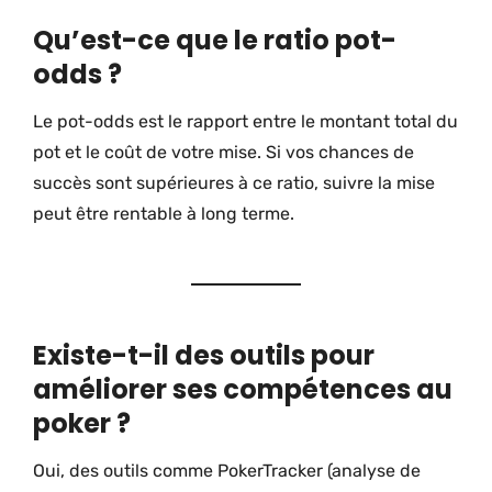
Qu’est-ce que le ratio pot-
odds ?
Le pot-odds est le rapport entre le montant total du
pot et le coût de votre mise. Si vos chances de
succès sont supérieures à ce ratio, suivre la mise
peut être rentable à long terme.
Existe-t-il des outils pour
améliorer ses compétences au
poker ?
Oui, des outils comme PokerTracker (analyse de