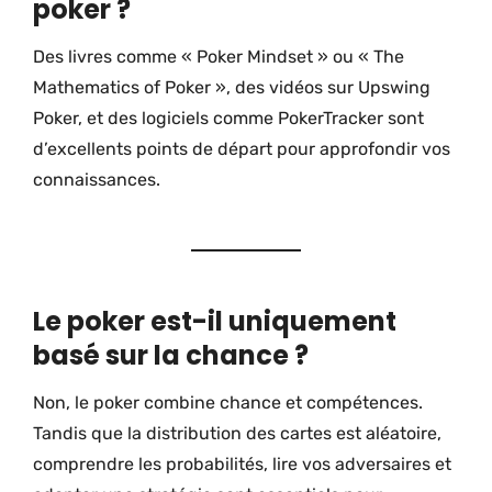
poker ?
Des livres comme « Poker Mindset » ou « The
Mathematics of Poker », des vidéos sur Upswing
Poker, et des logiciels comme PokerTracker sont
d’excellents points de départ pour approfondir vos
connaissances.
Le poker est-il uniquement
basé sur la chance ?
Non, le poker combine chance et compétences.
Tandis que la distribution des cartes est aléatoire,
comprendre les probabilités, lire vos adversaires et