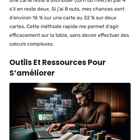
une carte reste à distribuer (turn ou river) et par 4
s’il en reste deux. Si j’ai 8 outs, mes chances sont
d’environ 16 % sur une carte ou 32 % sur deux
cartes. Cette méthode rapide me permet d’agir
efficacement sur la table, sans devoir effectuer des
calculs complexes.
Outils Et Ressources Pour
S’améliorer