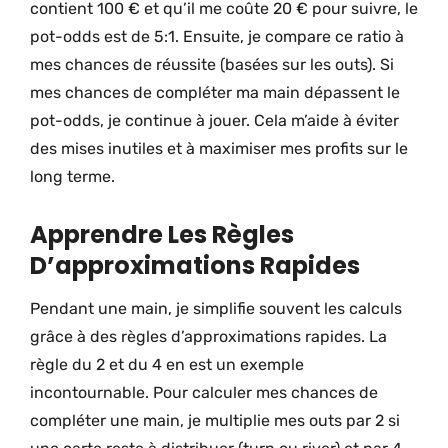
contient 100 € et qu’il me coûte 20 € pour suivre, le
pot-odds est de 5:1. Ensuite, je compare ce ratio à
mes chances de réussite (basées sur les outs). Si
mes chances de compléter ma main dépassent le
pot-odds, je continue à jouer. Cela m’aide à éviter
des mises inutiles et à maximiser mes profits sur le
long terme.
Apprendre Les Règles
D’approximations Rapides
Pendant une main, je simplifie souvent les calculs
grâce à des règles d’approximations rapides. La
règle du 2 et du 4 en est un exemple
incontournable. Pour calculer mes chances de
compléter une main, je multiplie mes outs par 2 si