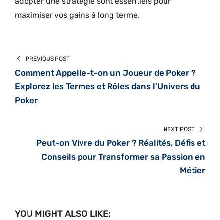
adopter une stratégie sont essentiels pour
maximiser vos gains à long terme.
PREVIOUS POST
Comment Appelle-t-on un Joueur de Poker ?
Explorez les Termes et Rôles dans l’Univers du
Poker
NEXT POST
Peut-on Vivre du Poker ? Réalités, Défis et
Conseils pour Transformer sa Passion en
Métier
YOU MIGHT ALSO LIKE: