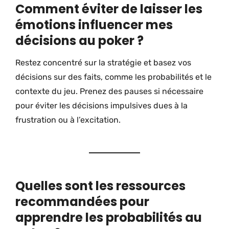
Comment éviter de laisser les
émotions influencer mes
décisions au poker ?
Restez concentré sur la stratégie et basez vos
décisions sur des faits, comme les probabilités et le
contexte du jeu. Prenez des pauses si nécessaire
pour éviter les décisions impulsives dues à la
frustration ou à l’excitation.
Quelles sont les ressources
recommandées pour
apprendre les probabilités au