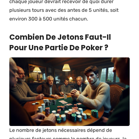
chaque joueur devrait recevoir de quoi durer
plusieurs tours avec des antes de 5 unités, soit
environ 300 à 500 unités chacun.
Combien De Jetons Faut-Il
Pour Une Partie De Poker ?
Le nombre de jetons nécessaires dépend de
plusieurs facteurs comme le nombre de joueurs, la