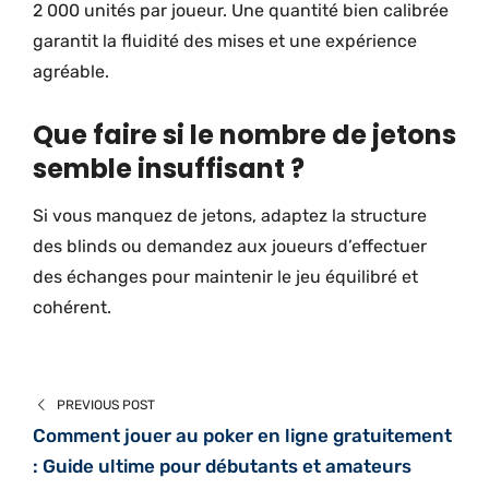
2 000 unités par joueur. Une quantité bien calibrée
garantit la fluidité des mises et une expérience
agréable.
Que faire si le nombre de jetons
semble insuffisant ?
Si vous manquez de jetons, adaptez la structure
des blinds ou demandez aux joueurs d’effectuer
des échanges pour maintenir le jeu équilibré et
cohérent.
PREVIOUS POST
Comment jouer au poker en ligne gratuitement
: Guide ultime pour débutants et amateurs