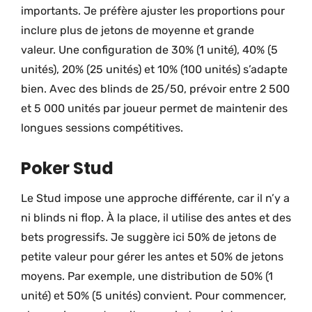
importants. Je préfère ajuster les proportions pour
inclure plus de jetons de moyenne et grande
valeur. Une configuration de 30% (1 unité), 40% (5
unités), 20% (25 unités) et 10% (100 unités) s’adapte
bien. Avec des blinds de 25/50, prévoir entre 2 500
et 5 000 unités par joueur permet de maintenir des
longues sessions compétitives.
Poker Stud
Le Stud impose une approche différente, car il n’y a
ni blinds ni flop. À la place, il utilise des antes et des
bets progressifs. Je suggère ici 50% de jetons de
petite valeur pour gérer les antes et 50% de jetons
moyens. Par exemple, une distribution de 50% (1
unité) et 50% (5 unités) convient. Pour commencer,