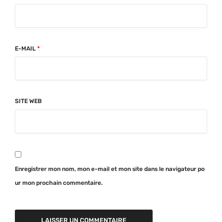
E-MAIL
*
SITE WEB
Enregistrer mon nom, mon e-mail et mon site dans le navigateur po
ur mon prochain commentaire.