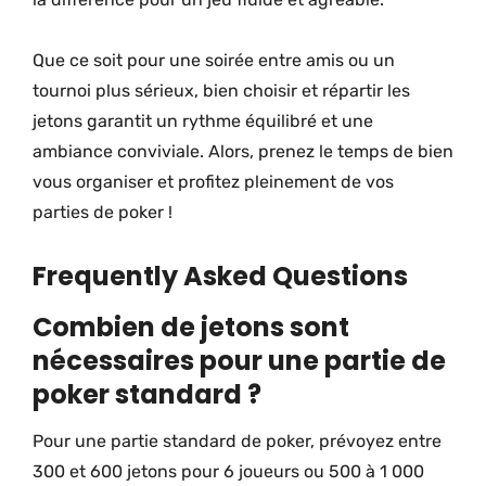
Que ce soit pour une soirée entre amis ou un
tournoi plus sérieux, bien choisir et répartir les
jetons garantit un rythme équilibré et une
ambiance conviviale. Alors, prenez le temps de bien
vous organiser et profitez pleinement de vos
parties de poker !
Frequently Asked Questions
Combien de jetons sont
nécessaires pour une partie de
poker standard ?
Pour une partie standard de poker, prévoyez entre
300 et 600 jetons pour 6 joueurs ou 500 à 1 000