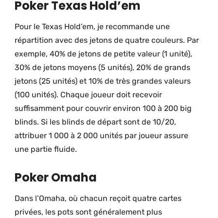
Poker Texas Hold’em
Pour le Texas Hold’em, je recommande une
répartition avec des jetons de quatre couleurs. Par
exemple, 40% de jetons de petite valeur (1 unité),
30% de jetons moyens (5 unités), 20% de grands
jetons (25 unités) et 10% de très grandes valeurs
(100 unités). Chaque joueur doit recevoir
suffisamment pour couvrir environ 100 à 200 big
blinds. Si les blinds de départ sont de 10/20,
attribuer 1 000 à 2 000 unités par joueur assure
une partie fluide.
Poker Omaha
Dans l’Omaha, où chacun reçoit quatre cartes
privées, les pots sont généralement plus