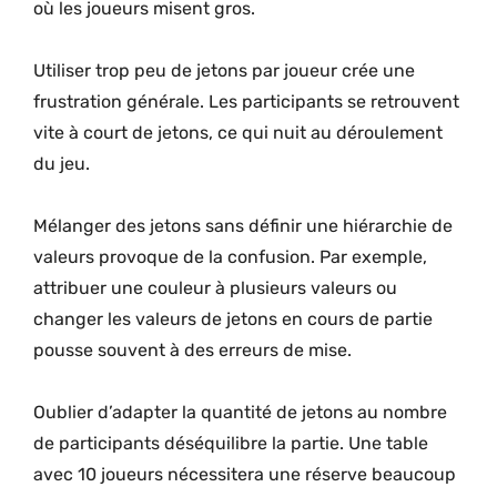
où les joueurs misent gros.
Utiliser trop peu de jetons par joueur crée une
frustration générale. Les participants se retrouvent
vite à court de jetons, ce qui nuit au déroulement
du jeu.
Mélanger des jetons sans définir une hiérarchie de
valeurs provoque de la confusion. Par exemple,
attribuer une couleur à plusieurs valeurs ou
changer les valeurs de jetons en cours de partie
pousse souvent à des erreurs de mise.
Oublier d’adapter la quantité de jetons au nombre
de participants déséquilibre la partie. Une table
avec 10 joueurs nécessitera une réserve beaucoup