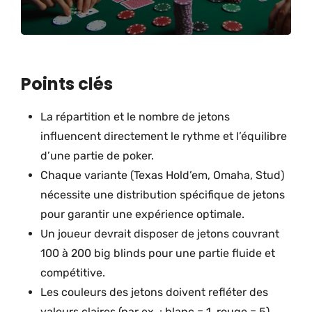
Points clés
La répartition et le nombre de jetons
influencent directement le rythme et l’équilibre
d’une partie de poker.
Chaque variante (Texas Hold’em, Omaha, Stud)
nécessite une distribution spécifique de jetons
pour garantir une expérience optimale.
Un joueur devrait disposer de jetons couvrant
100 à 200 big blinds pour une partie fluide et
compétitive.
Les couleurs des jetons doivent refléter des
valeurs claires (par ex. : blanc = 1, rouge = 5)