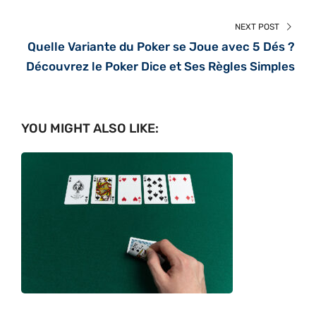
NEXT POST
Quelle Variante du Poker se Joue avec 5 Dés ?
Découvrez le Poker Dice et Ses Règles Simples
YOU MIGHT ALSO LIKE: