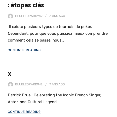
: étapes clés
BLUELEOPARD942
3 ANS
AGO
Il existe plusieurs types de tournois de poker.
Cependant, pour que vous puissiez mieux comprendre
comment cela se passe, nous…
CONTINUE READING
x
BLUELEOPARD942
7 ANS
AGO
Patrick Bruel: Celebrating the Iconic French Singer,
Actor, and Cultural Legend
CONTINUE READING