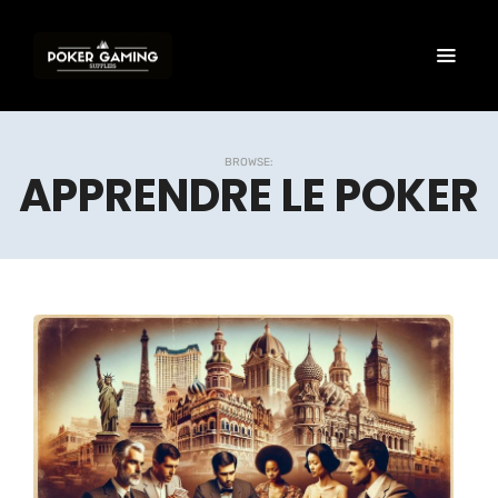
BROWSE:
APPRENDRE LE POKER