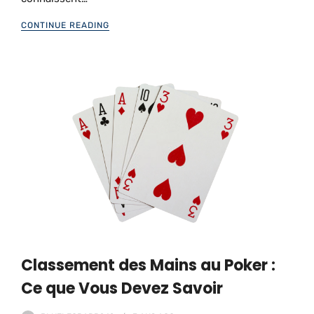
CONTINUE READING
Classement des Mains au Poker :
Ce que Vous Devez Savoir