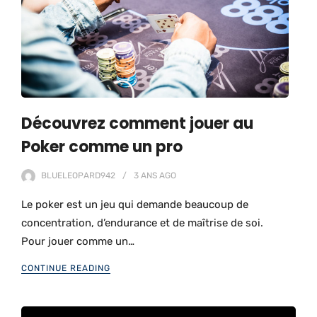
Découvrez comment jouer au
Poker comme un pro
BLUELEOPARD942
3 ANS
AGO
Le poker est un jeu qui demande beaucoup de
concentration, d’endurance et de maîtrise de soi.
Pour jouer comme un…
CONTINUE READING